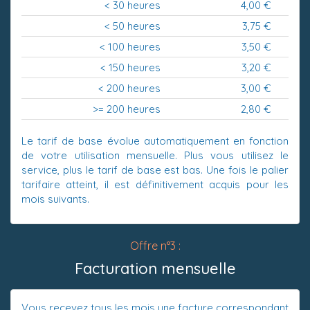
< 30 heures
4,00 €
< 50 heures
3,75 €
< 100 heures
3,50 €
< 150 heures
3,20 €
< 200 heures
3,00 €
>= 200 heures
2,80 €
Le tarif de base évolue automatiquement en fonction
de votre utilisation mensuelle. Plus vous utilisez le
service, plus le tarif de base est bas. Une fois le palier
tarifaire atteint, il est définitivement acquis pour les
mois suivants.
Offre n°3 :
Facturation mensuelle
Vous recevez tous les mois une facture correspondant