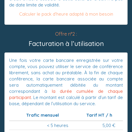
de date limite de validité.
Calculer le pack d’heure adapté à mon besoin
Offre n°2 :
Facturation à l’utilisation
Une fois votre carte bancaire enregistrée sur votre
compte, vous pouvez utiliser le service de conférence
librement, sans achat au préalable. À la fin de chaque
conférence, la carte bancaire associée au compte
sera automatiquement débitée du montant
correspondant à
la durée cumulée de chaque
participant
. Le montant est calculé à partir d’un tarif de
base, dépendant de l’utilisation du service.
Trafic mensuel
Tarif HT / h
< 5 heures
5,00 €